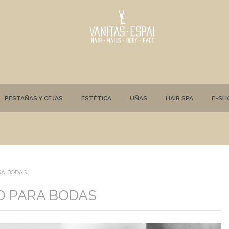
PESTAÑAS Y CEJAS
ESTÉTICA
UÑAS
HAIR SPA
E-SH
RA BODAS
O PARA BODAS