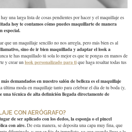
ay una larga lista de cosas pendientes por hacer y el maquillaje es
nvitada hoy te contamos cómo puedes maquillarte de manera
n especial.
 que un maquillaje sencillo no nos arregla, pero más bien es al
llamativo, sino de ir bien maquillada y adaptar el look a
unca te has maquillado tú sola lo mejor es que te pongas en manos de
look personalizado para ti
rte y crear un
que haga resaltar todas tus
s más demandados en nuestro salón de belleza es el maquillaje
la última moda en maquillaje tanto para celebrar el día de tu boda (y,
de una técnica de alta definición llegada directamente de
LLAJE CON AERÓGRAFO?
lugar de ser aplicado con los dedos, la esponja o el pincel
ica con aire.
De esta manera, se deposita una capa muy fina, que
ente difuminada, y que se fija de inmediato, ya que cuando llega a la