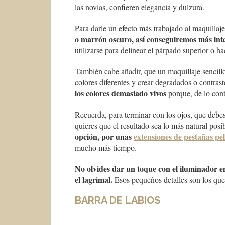
las novias, confieren elegancia y dulzura.
Para darle un efecto más trabajado al maquillaj
o marrón oscuro, así conseguiremos más int
utilizarse para delinear el párpado superior o h
También cabe añadir, que un maquillaje senci
colores diferentes y crear degradados o contrast
los colores demasiado vivos
porque, de lo cont
Recuerda, para terminar con los ojos, que debes
quieres que el resultado sea lo más natural posi
opción, por unas
extensiones de pestañas pel
mucho más tiempo.
No olvides dar un toque con el iluminador en 
el lagrimal.
Esos pequeños detalles son los que t
BARRA DE LABIOS