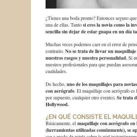
¿Tienes una boda pronto? Entonces seguro que h
si eres la novia como la i
una de ellas. Tanto
sencilla sin dejar de estar guapa en un día ta
Muchas veces podemos caer en el error de pensar
No se trata de llevar un maquillaje 
contrario.
nuestros rasgos y nuestra personalidad.
Si n
nuestros profesionales para que puedan asesora
cualidades.
uno de los maquillajes para novia
De hecho,
con aerógrafo
. El maquillaje con aerógrafo es 
Se trata 
por supuesto, cualquier otro evento).
Hollywood.
¿EN QUÉ CONSISTE EL MAQUI
maquillaje con aerógrafo
en 
Básicamente, el
(herramientas utilizadas comúnmente), se apl
cae a modo de estela sobre la piel instantáneam