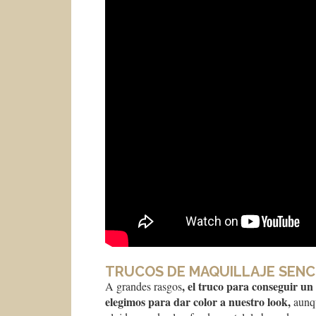
TRUCOS DE MAQUILLAJE SENC
, el truco para conseguir un 
A grandes rasgos
elegimos para dar color a nuestro look,
aunqu