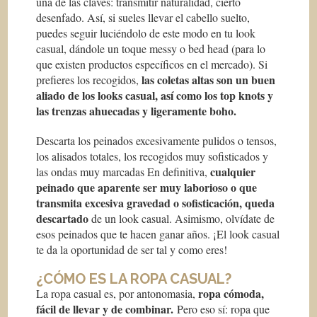
una de las claves: transmitir naturalidad, cierto
desenfado. Así, si sueles llevar el cabello suelto,
puedes seguir luciéndolo de este modo en tu look
casual, dándole un toque messy o bed head (para lo
que existen productos específicos en el mercado). Si
las coletas altas son un buen
prefieres los recogidos,
aliado de los looks casual, así como los top knots y
las trenzas ahuecadas y ligeramente boho.
Descarta los peinados excesivamente pulidos o tensos,
los alisados totales, los recogidos muy sofisticados y
cualquier
las ondas muy marcadas En definitiva,
peinado que aparente ser muy laborioso o que
transmita excesiva gravedad o sofisticación, queda
descartado
de un look casual. Asimismo, olvídate de
esos peinados que te hacen ganar años. ¡El look casual
te da la oportunidad de ser tal y como eres!
¿CÓMO ES LA ROPA CASUAL?
ropa cómoda,
La ropa casual es, por antonomasia,
fácil de llevar y de combinar.
Pero eso sí: ropa que