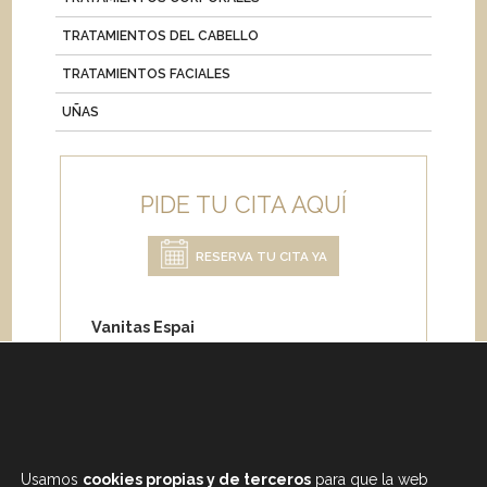
TRATAMIENTOS DEL CABELLO
TRATAMIENTOS FACIALES
UÑAS
PIDE TU CITA AQUÍ
RESERVA TU CITA YA
Vanitas Espai
Carrer de Paris 204
08008 Barcelona
Teléfono:
+34 933 682 555
Whatsapp:
+34 675 692 670
Email
:
info@vanitasespai.com
Usamos
cookies propias y de terceros
para que la web