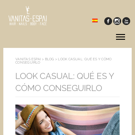
Tog
me
VANITAS ESPAI >
BLOG
>
LOOK CASUAL: QUÉ ES Y CÓMO
CONSEGUIRLO
LOOK CASUAL: QUÉ ES Y
CÓMO CONSEGUIRLO