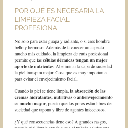
POR QUÉ ES NECESARIA LA
LIMPIEZA FACIAL
PROFESIONAL
No sólo para estar guapa y radiante, o si eres hombre
bello y hermoso. Además de favorecer un aspecto
mucho más cuidado, la limpieza de cutis profesional
c
é
lulas d
é
rmicas tengan un mejor
permite que las
aporte de nutrientes
. Al eliminar la capa de suciedad
la piel transpira mejor. Cosa que es muy importante
para evitar el envejecimiento facial.
la absorci
ó
n de las
Cuando la piel se tiene limpia,
cremas hidratantes, nutritivas o antienvejecimiento
es mucho mayor
, puesto que los poros están libres de
suciedad que tapona y libre de agentes infecciosos.
¿Y qué consecuencias tiene eso? A grandes rasgos,
tener la piel limpia ayuda a que el trabajo celular que