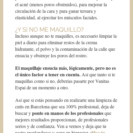
el acné (menos poros obstruidos), para mejorar la
circulación de la cara y para ganar tersura y
elasticidad, al ejercitar los músculos faciales.
¿Y SI NO ME MAQUILLO?
Incluso aunque no te maquilles, es necesario limpiar la
piel a diario para eliminar restos de la crema
hidratante, el polvo y la contaminación de la calle que
ensucia y obstruye los poros del rostro.
El maquillaje ensucia m
á
s, l
ó
gicamente, pero no es
el
ú
nico factor a tener en cuenta.
Así que tanto si te
maquillas como si no, deberías pasarte por Vanitas
Espai de un momento a otro.
Así que si estás pensando en realizarte una limpieza de
cutis en Barcelona que sea 100% profesional, deja de
ponte en manos de los profesionales
buscar y
que
mejores resultados proporcionan, de profesionales
serios y de confianza. Ven a vernos y deja que tu
¡
Haz tu
rostro resplandezca y gane en bienestar.