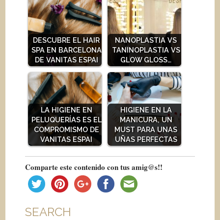
DESCUBRE EL HAIR
NANOPLASTIA VS
SPA EN BARCELONA
TANINOPLASTIA VS
DE VANITAS ESPAI
GLOW GLOSS…
LA HIGIENE EN
HIGIENE EN LA
PELUQUERÍAS ES EL
MANICURA, UN
COMPROMISMO DE
MUST PARA UNAS
VANITAS ESPAI
UÑAS PERFECTAS
Comparte este contenido con tus amig@s!!
SEARCH