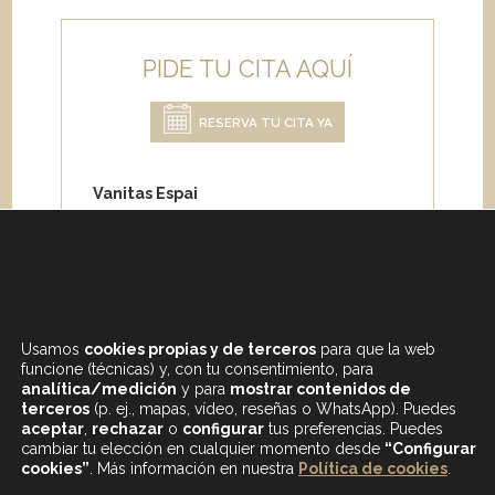
PIDE TU CITA AQUÍ
RESERVA TU CITA YA
Vanitas Espai
Carrer de Paris 204
08008 Barcelona
Teléfono:
+34 933 682 555
Whatsapp:
+34 675 692 670
Email
:
info@vanitasespai.com
Usamos
cookies propias y de terceros
para que la web
funcione (técnicas) y, con tu consentimiento, para
analítica/medición
y para
mostrar contenidos de
terceros
(p. ej., mapas, vídeo, reseñas o WhatsApp). Puedes
aceptar
,
rechazar
o
configurar
tus preferencias. Puedes
cambiar tu elección en cualquier momento desde
“Configurar
cookies”
. Más información en nuestra
Política de cookies
.