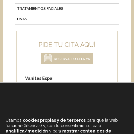
TRATAMIENTOS FACIALES
UÑAS
PIDE TU CITA AQUÍ
RESERVA TU CITA YA
Vanitas Espai
Carrer de Paris 204
08008 Barcelona
Teléfono:
+34 933 682 555
Whatsapp:
+34 675 692 670
Email
:
info@vanitasespai.com
Usamos
cookies propias y de terceros
para que la web
funcione (técnicas) y, con tu consentimiento, para
analítica/medición
y para
mostrar contenidos de