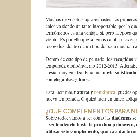
Muchas de vosotras aprovechasteis los primeros 
calor va siendo un tanto insoportable, por lo q
termómetros es una ventaja, sí, pero la época que
viento. Es por ello que solemos cambiar los esp
recogidos, dentro de un tipo de boda mucho má
recogidos
v
Dentro de este tipo de peinado, los
temporada otoño/invierno 2012-2013. Además, 
novia sofisticad
a estar muy en alza. Para una
son elegantes, y finos.
natural y
romántica
Para lucir más
, puedes o
nueva temporada. O quizá lucir un único aplique
¿QUE COMPLEMENTOS PARA NO
diademas
Sobre todo, vamos a ver cómo las
se
tendencia hasta la próxima primavera, as
a ser
utilizar este complemento, que va a darte u