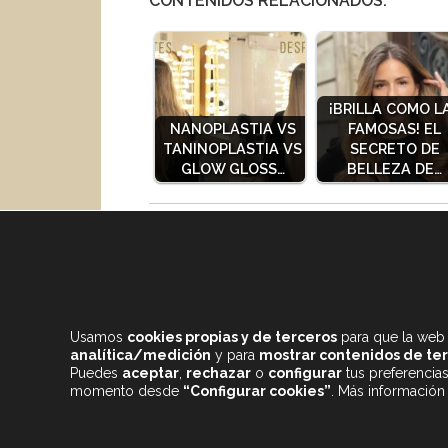
CONTENIDOS RELACIONADOS:
¡BRILLA COMO L
NANOPLASTIA VS
FAMOSAS! EL
TANINOPLASTIA VS
SECRETO DE
GLOW GLOSS…
BELLEZA DE…
Comparte este contenido con tus amig@s!!
Usamos
cookies propias y de terceros
para que la web 
analítica/medición
y para
mostrar contenidos de te
Puedes
aceptar
,
rechazar
o
configurar
tus preferencia
momento desde
“Configurar cookies”
. Más información