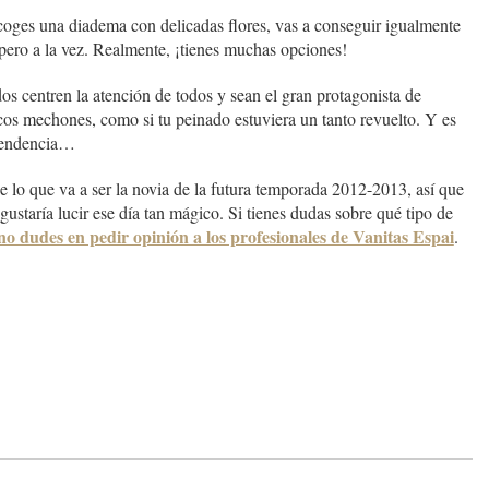
scoges una diadema con delicadas flores, vas a conseguir igualmente
pero a la vez. Realmente, ¡tienes muchas opciones!
s centren la atención de todos y sean el gran protagonista de
cos mechones, como si tu peinado estuviera un tanto revuelto. Y es
 tendencia…
e lo que va a ser la novia de la futura temporada 2012-2013, así que
ustaría lucir ese día tan mágico. Si tienes dudas sobre qué tipo de
no dudes en pedir opinión a los profesionales de Vanitas Espai
.