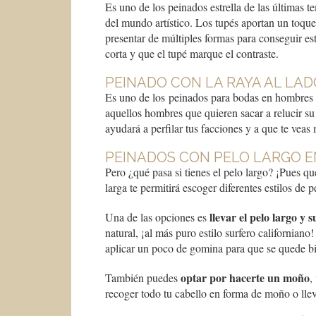
Es uno de los peinados estrella de las últimas te
del mundo artístico. Los tupés aportan un toqu
presentar de múltiples formas para conseguir est
corta y que el tupé marque el contraste.
PEINADO CON LA RAYA AL LAD
Es uno de los peinados para bodas en hombres 
aquellos hombres que quieren sacar a relucir su
ayudará a perfilar tus facciones y a que te veas
PEINADOS CON PELO LARGO 
Pero ¿qué pasa si tienes el pelo largo? ¡Pues q
larga te permitirá escoger diferentes estilos de 
llevar el pelo largo y s
Una de las opciones es
natural, ¡al más puro estilo surfero californian
aplicar un poco de gomina para que se quede bi
optar por hacerte un moño
También puedes
,
recoger todo tu cabello en forma de moño o llev