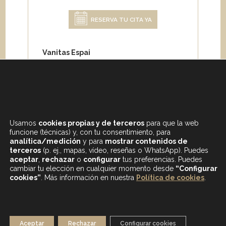
RESERVA TU CITA YA
Vanitas Espai
Carrer de Paris 204
08008 Barcelona
Teléfono:
+34 933 682 555
Whatsapp:
+34 675 692 670
Email
:
info@vanitasespai.com
Usamos
cookies propias y de terceros
para que la web
funcione (técnicas) y, con tu consentimiento, para
analítica/medición
y para
mostrar contenidos de
terceros
(p. ej., mapas, vídeo, reseñas o WhatsApp). Puedes
aceptar
,
rechazar
o
configurar
tus preferencias. Puedes
cambiar tu elección en cualquier momento desde
“Configurar
cookies”
. Más información en nuestra
Política de cookies
.
CONTENIDOS DESTACADOS
BLOG
MAPA WEB
AVISO LEGAL
Aceptar
Rechazar
Configurar cookies