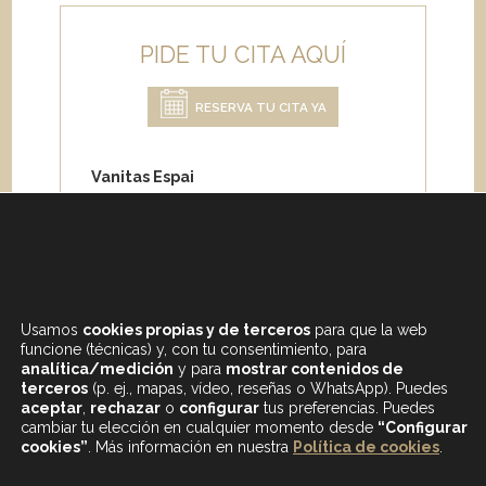
PIDE TU CITA AQUÍ
RESERVA TU CITA YA
Vanitas Espai
Carrer de Paris 204
08008 Barcelona
Teléfono:
+34 933 682 555
Whatsapp:
+34 675 692 670
Email
:
info@vanitasespai.com
Usamos
cookies propias y de terceros
para que la web
funcione (técnicas) y, con tu consentimiento, para
analítica/medición
y para
mostrar contenidos de
terceros
(p. ej., mapas, vídeo, reseñas o WhatsApp). Puedes
aceptar
,
rechazar
o
configurar
tus preferencias. Puedes
cambiar tu elección en cualquier momento desde
“Configurar
cookies”
. Más información en nuestra
Política de cookies
.