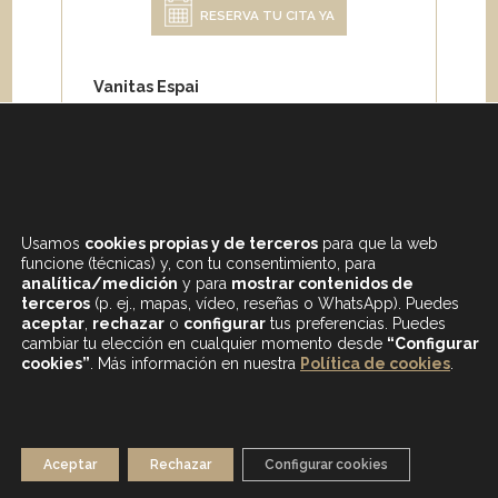
RESERVA TU CITA YA
Vanitas Espai
Carrer de Paris 204
08008 Barcelona
Teléfono:
+34 933 682 555
Whatsapp:
+34 675 692 670
Email
:
info@vanitasespai.com
Usamos
cookies propias y de terceros
para que la web
funcione (técnicas) y, con tu consentimiento, para
analítica/medición
y para
mostrar contenidos de
terceros
(p. ej., mapas, vídeo, reseñas o WhatsApp). Puedes
aceptar
,
rechazar
o
configurar
tus preferencias. Puedes
cambiar tu elección en cualquier momento desde
“Configurar
cookies”
. Más información en nuestra
Política de cookies
.
CONTENIDOS DESTACADOS
BLOG
MAPA WEB
AVISO LEGAL
Aceptar
Rechazar
Configurar cookies
POLÍTICA DE PRIVACIDAD