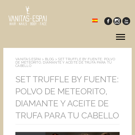
Tog
me
VANITAS ESPAI >
BLOG
>
SET TRUFFLE BY FUENTE: POLVO
DE METEORITO, DIAMANTE Y ACEITE DE TRUFA PARA TU
CABELLO
SET TRUFFLE BY FUENTE:
POLVO DE METEORITO,
DIAMANTE Y ACEITE DE
TRUFA PARA TU CABELLO