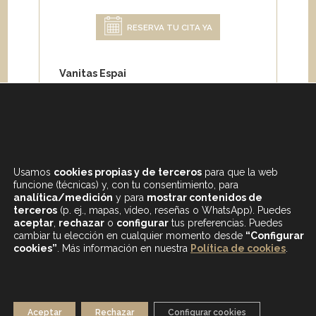
RESERVA TU CITA YA
Vanitas Espai
Carrer de Paris 204
08008 Barcelona
Teléfono:
+34 933 682 555
Whatsapp:
+34 675 692 670
Email
:
info@vanitasespai.com
Usamos
cookies propias y de terceros
para que la web
funcione (técnicas) y, con tu consentimiento, para
analítica/medición
y para
mostrar contenidos de
terceros
(p. ej., mapas, vídeo, reseñas o WhatsApp). Puedes
aceptar
,
rechazar
o
configurar
tus preferencias. Puedes
cambiar tu elección en cualquier momento desde
“Configurar
cookies”
. Más información en nuestra
Política de cookies
.
CONTENIDOS DESTACADOS
BLOG
MAPA WEB
AVISO LEGAL
Aceptar
Rechazar
Configurar cookies