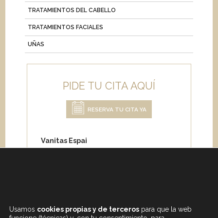
TRATAMIENTOS DEL CABELLO
TRATAMIENTOS FACIALES
UÑAS
PIDE TU CITA AQUÍ
RESERVA TU CITA YA
Vanitas Espai
Carrer de Paris 204
08008 Barcelona
Teléfono:
+34 933 682 555
Whatsapp:
+34 675 692 670
Email
:
info@vanitasespai.com
Usamos
cookies propias y de terceros
para que la web
funcione (técnicas) y, con tu consentimiento, para