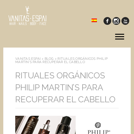
Tog
me
VANITAS ESPAI >
BLOG
>
RITUALES ORGÁNICOS PHILIP
MARTIN’S PARA RECUPERAR EL CABELLO
RITUALES ORGÁNICOS
PHILIP MARTIN’S PARA
RECUPERAR EL CABELLO