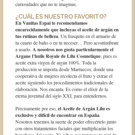
curiosidades que no te imaginas.
¿CUÁL ES NUESTRO FAVORITO?
En Vanitas Espai te recomendamos
encarecidamente que incluyas el aceite de argán en
tus rutinas de belleza
. Un frasquito en el armario de
tu cuarto de baño o en tu neceser… Pero acostúmbrate
A nosotros nos gusta particularmente el
a usarlo.
Argane l’huile Royale de Lilu Cosmetique
, pues es
aceite extra virgen de argán 100%. Toda la
producción se importa desde Marruecos, donde una
cooperativa de mujeres recolecta el fruto y extrae el
aceite siguiendo los procedimientos tradicionales de
elaboración. Nos encanta. Es como el elixir de la
eterna juventud del siglo XXI, para entendernos.
el Aceite de Argán Lilu es
Precisamente por eso,
exclusivo y difícil de encontrar en España
.
Nosotros tenemos la suerte de poder ofrecértelo junto
con otros tratamientos faciales que multiplicarán los
beneficios del aceite. Ya sabes que tratamos tu piel de