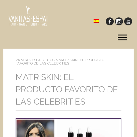
Tog
me
VANITAS ESPAI >
BLOG
>
MATRISKIN: EL PRODUCTO
FAVORITO DE LAS CELEBRITIES
MATRISKIN: EL
PRODUCTO FAVORITO DE
LAS CELEBRITIES