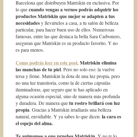
Barcelona que distribuyen Matriskin en exclusiva. Por
cuando vengas a vernos podrás adquirir los
lo que
productos Matriskin que mejor se adapten a tus
necesidades
y llevártelos a casa, a tu salón de belleza
particular, para hacer buen uso de ellos.
Numerosas
famosas, entre las que destaca la bella Sara Carbonero,
aseguran que Matriskin es su producto favorito
. Y no
es para menos.
Como podrás leer en este post
Matriskin elimina
,
las manchas de tu piel
. Pero no solo eso: la vuelve
tersa y firme. Matriskin la dota de una luz propia, pero
no una luz transitoria, como la de ciertas cápsulas
iluminadoras, que seguro que te has aplicado en
alguna ocasión especial, sino de manera más profunda
tu rostro brillará con luz
y duradera. De manera que
propia
. Gracias a Matriskin irradiarás una belleza
la cara es
natural, envidiable. Y ya sabes lo que dicen:
el espejo del alma.
Te animamos a que pruebes Matriskin
. Y no te lo