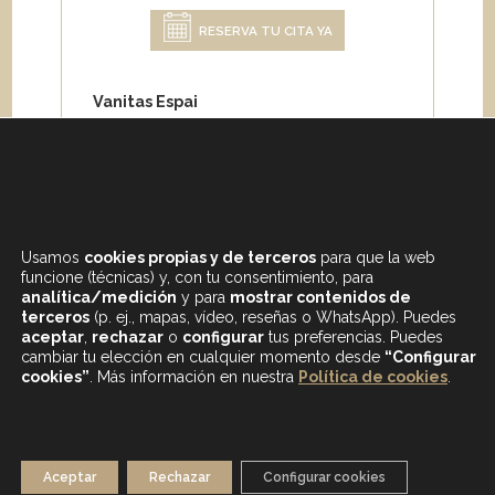
RESERVA TU CITA YA
Vanitas Espai
Carrer de Paris 204
08008 Barcelona
Teléfono:
+34 933 682 555
Whatsapp:
+34 675 692 670
Email
:
info@vanitasespai.com
Usamos
cookies propias y de terceros
para que la web
funcione (técnicas) y, con tu consentimiento, para
analítica/medición
y para
mostrar contenidos de
terceros
(p. ej., mapas, vídeo, reseñas o WhatsApp). Puedes
aceptar
,
rechazar
o
configurar
tus preferencias. Puedes
cambiar tu elección en cualquier momento desde
“Configurar
cookies”
. Más información en nuestra
Política de cookies
.
CONTENIDOS DESTACADOS
BLOG
MAPA WEB
AVISO LEGAL
Aceptar
Rechazar
Configurar cookies
POLÍTICA DE PRIVACIDAD