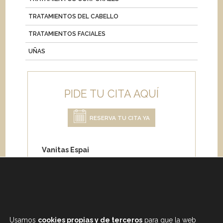
TRATAMIENTOS DEL CABELLO
TRATAMIENTOS FACIALES
UÑAS
PIDE TU CITA AQUÍ
RESERVA TU CITA YA
Vanitas Espai
Carrer de Paris 204
08008 Barcelona
Teléfono:
+34 933 682 555
Whatsapp:
+34 675 692 670
Email
:
info@vanitasespai.com
Usamos
cookies propias y de terceros
para que la web