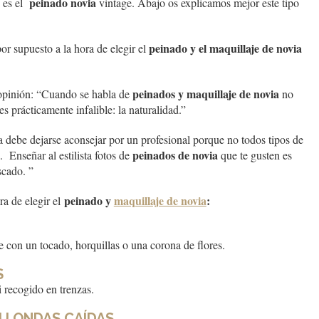
peinado novia
es el
vintage. Abajo os explicamos mejor este tipo
peinado y el maquillaje de novia
or supuesto a la hora de elegir el
peinados y maquillaje de novia
opinión: “Cuando se habla de
no
s prácticamente infalible: la naturalidad.”
ia debe dejarse aconsejar por un profesional porque no todos tipos de
peinados de novia
 Enseñar al estilista fotos de
que te gusten es
scado. ”
peinado y
maquillaje de novia
:
a de elegir el
e con un tocado, horquillas o una corona de flores.
S
 recogido en trenzas.
U ONDAS CAÍDAS