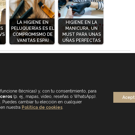
LA HIGIENE EN
HIGIENE EN LA
VS
PELUQUERÍAS ES EL
MANICURA, UN
VS
COMPROMISMO DE
MUST PARA UNAS
VANITAS ESPAI
UÑAS PERFECTAS
funcione (técnicas) y, con tu consentimiento, para
rceros
(p. ej., mapas, vídeo, reseñas o WhatsApp).
Acept
s. Puedes cambiar tu elección en cualquier
 en nuestra
Política de cookies
.
BLOG
MAPA WEB
AVISO LEGAL
POLÍTICA DE PRIVA