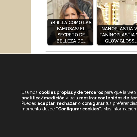
¡BRILLA COMO LAS
FAMOSAS! EL
NANOPLASTIA 
SECRETO DE
TANINOPLASTIA 
BELLEZA DE…
GLOW GLOSS…
Comparte este contenido con tus amig@s!!
Usamos
cookies propias y de terceros
para que la web 
analítica/medición
y para
mostrar contenidos de te
Puedes
aceptar
,
rechazar
o
configurar
tus preferencia
momento desde
“Configurar cookies”
. Más información
CONTENIDOS DESTACADOS