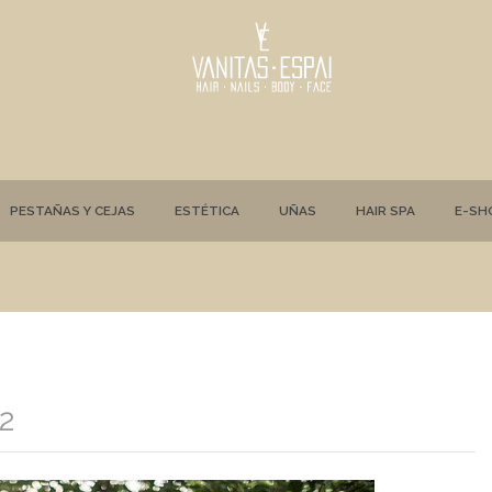
PESTAÑAS Y CEJAS
ESTÉTICA
UÑAS
HAIR SPA
E-SH
2