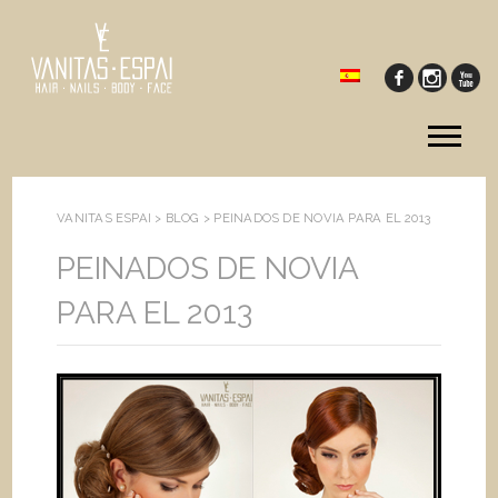
Tog
me
VANITAS ESPAI >
BLOG
>
PEINADOS DE NOVIA PARA EL 2013
PEINADOS DE NOVIA
PARA EL 2013