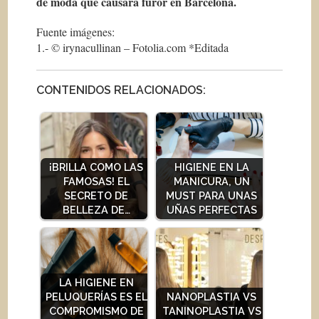
de moda que causará furor en Barcelona.
Fuente imágenes:
1.- © irynacullinan – Fotolia.com *Editada
CONTENIDOS RELACIONADOS:
¡BRILLA COMO LAS
HIGIENE EN LA
FAMOSAS! EL
MANICURA, UN
SECRETO DE
MUST PARA UNAS
BELLEZA DE…
UÑAS PERFECTAS
LA HIGIENE EN
PELUQUERÍAS ES EL
NANOPLASTIA VS
COMPROMISMO DE
TANINOPLASTIA VS