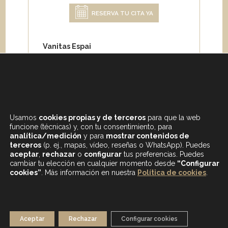
RESERVA TU CITA YA
Vanitas Espai
Carrer de Paris 204
08008 Barcelona
Teléfono:
+34 933 682 555
Whatsapp:
+34 675 692 670
Email
:
info@vanitasespai.com
Usamos
cookies propias y de terceros
para que la web
funcione (técnicas) y, con tu consentimiento, para
analítica/medición
y para
mostrar contenidos de
terceros
(p. ej., mapas, vídeo, reseñas o WhatsApp). Puedes
aceptar
,
rechazar
o
configurar
tus preferencias. Puedes
cambiar tu elección en cualquier momento desde
“Configurar
cookies”
. Más información en nuestra
Política de cookies
.
CONTENIDOS DESTACADOS
BLOG
MAPA WEB
AVISO LEGAL
Aceptar
Rechazar
Configurar cookies
POLÍTICA DE PRIVACIDAD