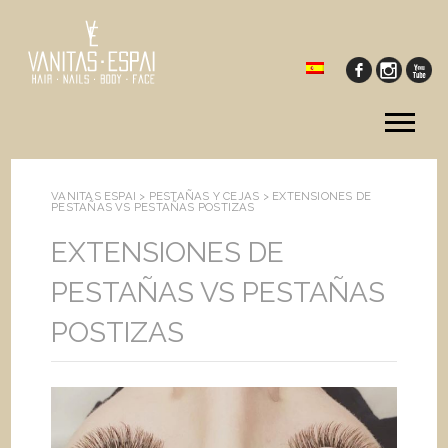
Tog
me
VANITAS ESPAI >
PESTAÑAS Y CEJAS
>
EXTENSIONES DE
PESTAÑAS VS PESTAÑAS POSTIZAS
EXTENSIONES DE
PESTAÑAS VS PESTAÑAS
POSTIZAS