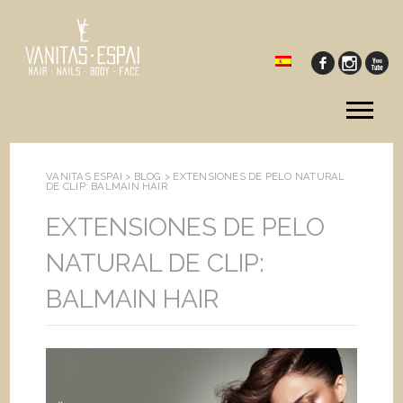
Tog
me
VANITAS ESPAI >
BLOG
>
EXTENSIONES DE PELO NATURAL
DE CLIP: BALMAIN HAIR
EXTENSIONES DE PELO
NATURAL DE CLIP:
BALMAIN HAIR