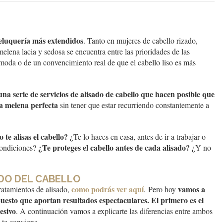
 peluquería más extendidos
. Tanto en mujeres de cabello rizado,
elena lacia y sedosa se encuentra entre las prioridades de las
a moda o de un convencimiento real de que el cabello liso es más
na serie de servicios de alisado de cabello que hacen posible que
a melena perfecta
sin tener que estar recurriendo constantemente a
 te alisas el cabello?
¿Te lo haces en casa, antes de ir a trabajar o
¿Te proteges el cabello antes de cada alisado?
condiciones?
¿Y no
ADO DEL CABELLO
como podrás ver aquí
vamos a
ratamientos de alisado,
. Pero hoy
esto que aportan resultados espectaculares. El primero es el
esivo
. A continuación vamos a explicarte las diferencias entre ambos
 te conviene.