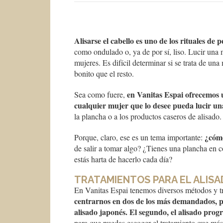
Alisarse el cabello es uno de los rituales de
como ondulado o, ya de por sí, liso. Lucir una m
mujeres. Es difícil determinar si se trata de un
bonito que el resto.
en Vanitas Espai ofrecemos u
Sea como fuere,
cualquier mujer que lo desee pueda lucir un
la plancha o a los productos caseros de alisado.
¿cómo
Porque, claro, ese es un tema importante:
de salir a tomar algo? ¿Tienes una plancha en 
estás harta de hacerlo cada día?
TRATAMIENTOS PARA EL ALIS
En Vanitas Espai tenemos diversos métodos y t
centrarnos en dos de los más demandados, pu
alisado japonés. El segundo, el alisado progr
para que puedas escoger el tratamiento que más