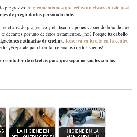
te recomendamos que eches un vistazo a este post
ado progresivo,
.
dejes de preguntarlos personalmente.
tre el alisado progresivo y el alisado japonés va siendo hora de que
tu cabello
y te decantes por uno de estos tratamientos, ¿no? Porque
ligaciones rutinarias de encima
Reserva ya tu cita en tu centro
.
lo. ¡Prepárate para lucir la melena lisa de tus sueños!
ro contador de estrellas para que sepamos cuáles son los
AS
LA HIGIENE EN
HIGIENE EN LA