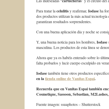
cartucheras
Las indeseadas “
” y el círculo de
celulitis
Iodase
Para tratar la
y reafirmar,
ha fo
dos productos utilizan la más actual tecnología 
garantizan resultados sorprendentes.
Con una buena aplicación día y noche se consi
Iodase
Y, una buena noticia para los hombres,
s
masculina. Los productos de esta línea se den
Ahora que ya os habéis enterado sobre lo últi
falta probarlos y lucir cuerpo esculpido en vera
Iodase
también tiene otros productos específic
en la
tienda online de Vanitas Espai
.
Recuerda que en Vanitas Espai también enc
Cosmetique, Sassoon, Sebastian, M2Lashes, 
Fuente imagen: ssuaphotos – Shutterstock