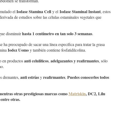
l abdomen se transforman.
Iodase Stamina Cell
Iodase Staminal Instant
rmulado el
y el
, estos
derivada de estudios sobre las células estaminales vegetales que
hasta 1 centímetro en tan solo 3 semanas
gue disminuir
.
e ha preocupado de sacar una línea específica para tratar la grasa
Iodez Uomo
omina
y también contiene fosfatidilcolina.
anti celulíticos
adelgazantes y reafirmantes
mo en productos
,
, sólo
no.
anti estrías
reafirmantes
Puedes conocerlos todos
os drenantes,
y
.
uentras otras prestigiosas marcas como
Matriskin
, DC2, Lilu
entre otras.