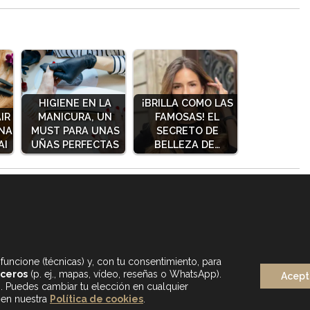
HIGIENE EN LA
¡BRILLA COMO LAS
IR
MANICURA, UN
FAMOSAS! EL
ONA
MUST PARA UNAS
SECRETO DE
AI
UÑAS PERFECTAS
BELLEZA DE…
funcione (técnicas) y, con tu consentimiento, para
rceros
(p. ej., mapas, vídeo, reseñas o WhatsApp).
Acept
s. Puedes cambiar tu elección en cualquier
 en nuestra
Política de cookies
.