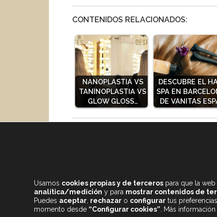
CONTENIDOS RELACIONADOS:
NANOPLASTIA VS
DESCUBRE EL HA
TANINOPLASTIA VS
SPA EN BARCEL
GLOW GLOSS…
DE VANITAS ESP
Comparte este contenido con tus amig@s!!
Usamos
cookies propias y de terceros
para que la web 
analítica/medición
y para
mostrar contenidos de te
Puedes
aceptar
,
rechazar
o
configurar
tus preferencia
momento desde
“Configurar cookies”
. Más información