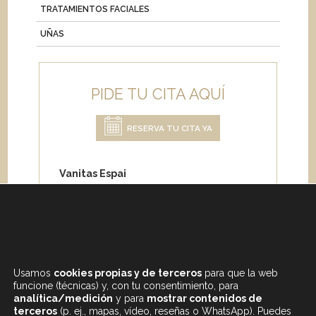
TRATAMIENTOS FACIALES
UÑAS
PIDE TU CITA AQUÍ
RESERVA TU CITA YA
Vanitas Espai
Carrer de Paris 204
08008 Barcelona
Teléfono:
+34 933 682 555
Whatsapp:
+34 675 692 670
Email
:
info@vanitasespai.com
Usamos
cookies propias y de terceros
para que la web
funcione (técnicas) y, con tu consentimiento, para
analítica/medición
y para
mostrar contenidos de
terceros
(p. ej., mapas, vídeo, reseñas o WhatsApp). Puedes