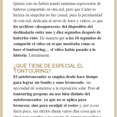
Quizás esto no habría tenido tantísima repercusión de
haberse compartido en otra red, pero que Carter lo
hiciera en snapchat no fue casual, pues la peculiaridad
de esta red, dedicada al envío de fotos y vídeos, es que
los archivos «desaparecen» del dispositivo del
destinatario entre uno y diez segundos después de
haberlos visto
a los 10 segundos de
. De manera que
compartir el vídeo en el que mostraba cómo se
hace el tontouring… el vídeo había pasado a la
historia
. Literalmente.
¿QUÉ TIENE DE ESPECIAL EL
TONTOURING?
El autobronceador se emplea desde hace tiempo
para lograr un bonito y sano bronceado
, sin
el
necesidad de someterse a la exposición solar. Pero
tontouring propone un uso bien distinto del
autobronceador
ya que no se aplica para
,
broncear, sino para esculpir el rostro
y, por si eso
fuera poco, sus efectos duran varios días (cosa que es
ideal para aquellas a las que les da pereza maquillarse