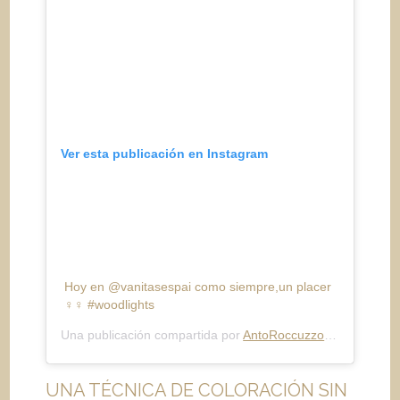
Ver esta publicación en Instagram
Hoy en @vanitasespai como siempre,un placer
‍♀️‍♀️ #woodlights
Una publicación compartida por
AntoRoccuzzo88
(@antoroc
UNA TÉCNICA DE COLORACIÓN SIN