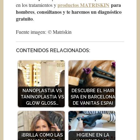
productos MATRISKIN
para
en los tratamientos y
hombres
consúltanos y te haremos un diagnóstico
,
gratuito
.
Fuente imagen: © Matriskin
CONTENIDOS RELACIONADOS:
NANOPLASTIA VS
DESCUBRE EL HAIR
TANINOPLASTIA VS
SPA EN BARCELONA
GLOW GLOSS…
DE VANITAS ESPAI
¡BRILLA COMO LAS
HIGIENE EN LA