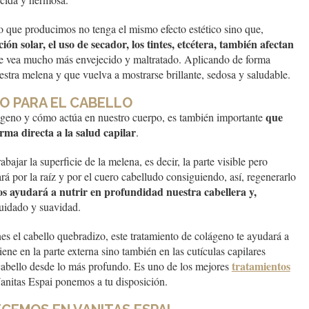
o que producimos no tenga el mismo efecto estético sino que,
ción solar, el uso de secador, los tintes, etcétera, también afectan
e vea mucho más envejecido y maltratado. Aplicando de forma
stra melena y que vuelva a mostrarse brillante, sedosa y saludable.
O PARA EL CABELLO
que
ágeno y cómo actúa en nuestro cuerpo, es también importante
rma directa a la salud capilar
.
jar la superficie de la melena, es decir, la parte visible pero
á por la raíz y por el cuero cabelludo consiguiendo, así, regenerarlo
os ayudará a nutrir en profundidad nuestra cabellera y,
cuidado y suavidad.
nes el cabello quebradizo, este tratamiento de colágeno te ayudará a
iene en la parte externa sino también en las cutículas capilares
tratamientos
cabello desde lo más profundo. Es uno de los mejores
anitas Espai ponemos a tu disposición.