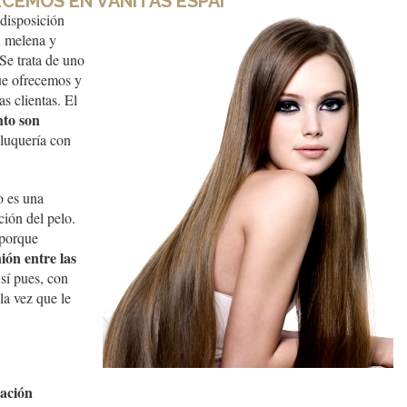
CEMOS EN VANITAS ESPAI
disposición
u melena y
Se trata de uno
ue ofrecemos y
s clientas. El
nto son
luquería con
o es una
ción del pelo.
 porque
ión entre las
sí pues, con
la vez que le
ración