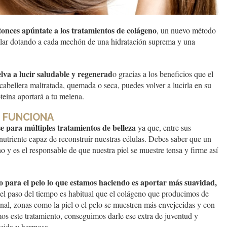
tonces apúntate a los tratamientos de colágeno
, un nuevo método
apilar dotando a cada mechón de una hidratación suprema y una
elva a lucir saludable y regenerad
o gracias a los beneficios que el
cabellera maltratada, quemada o seca, puedes volver a lucirla en su
teína aportará a tu melena.
O FUNCIONA
e para múltiples tratamientos de belleza
ya que, entre sus
nutriente capaz de reconstruir nuestras células. Debes saber que un
y es el responsable de que nuestra piel se muestre tensa y firme así
para el pelo lo que estamos haciendo es aportar más suavidad,
el paso del tiempo es habitual que el colágeno que producimos de
inal, zonas como la piel o el pelo se muestren más envejecidas y con
mos este tratamiento, conseguimos darle ese extra de juventud y
cida y hermosa.