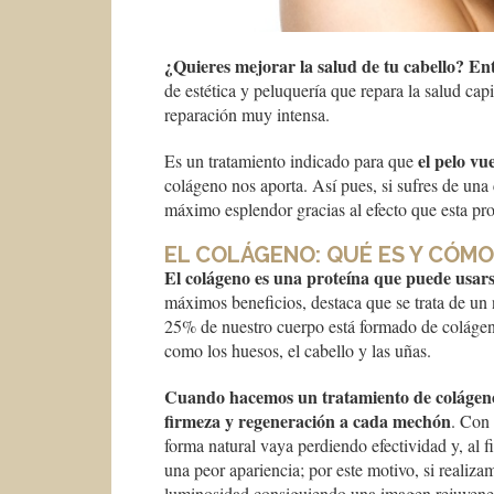
¿Quieres mejorar la salud de tu cabello? En
de estética y peluquería que repara la salud c
reparación muy intensa.
el pelo vu
Es un tratamiento indicado para que
colágeno nos aporta. Así pues, si sufres de una 
máximo esplendor gracias al efecto que esta pro
EL COLÁGENO: QUÉ ES Y CÓM
El colágeno es una proteína que puede usars
máximos beneficios, destaca que se trata de un 
25% de nuestro cuerpo está formado de colágeno 
como los huesos, el cabello y las uñas.
Cuando hacemos un tratamiento de colágeno 
firmeza y regeneración a cada mechón
. Con 
forma natural vaya perdiendo efectividad y, al f
una peor apariencia; por este motivo, si realiza
luminosidad consiguiendo una imagen rejuvene