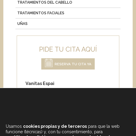
TRATAMIENTOS DEL CABELLO
TRATAMIENTOS FACIALES
UÑAS
PIDE TU CITA AQUÍ
RESERVA TU CITA YA
Vanitas Espai
Carrer de Paris 204
08008 Barcelona
Teléfono:
+34 933 682 555
Whatsapp:
+34 675 692 670
Email
:
info@vanitasespai.com
Usamos
cookies propias y de terceros
para que la web
funcione (técnicas) y, con tu consentimiento, para