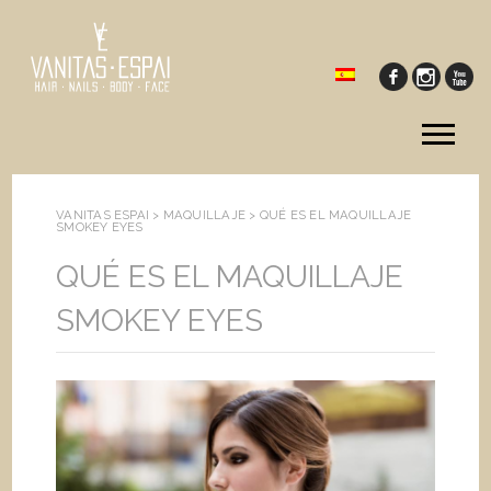
Tog
me
VANITAS ESPAI >
MAQUILLAJE
>
QUÉ ES EL MAQUILLAJE
SMOKEY EYES
QUÉ ES EL MAQUILLAJE
SMOKEY EYES