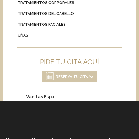
TRATAMIENTOS CORPORALES
TRATAMIENTOS DEL CABELLO
TRATAMIENTOS FACIALES
UÑAS
PIDE TU CITA AQUÍ
RESERVA TU CITA YA
Vanitas Espai
Carrer de Paris 204
08008 Barcelona
Teléfono:
+34 933 682 555
Whatsapp:
+34 675 692 670
Email
:
info@vanitasespai.com