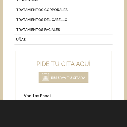
TENDENCIAS
TRATAMIENTOS CORPORALES
TRATAMIENTOS DEL CABELLO
TRATAMIENTOS FACIALES
UÑAS
PIDE TU CITA AQUÍ
RESERVA TU CITA YA
Vanitas Espai
Carrer de Paris 204
08008 Barcelona
Teléfono:
+34 933 682 555
Whatsapp:
+34 675 692 670
Email
:
info@vanitasespai.com