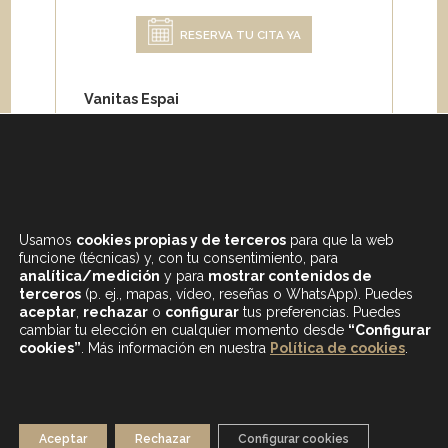
RESERVA TU CITA YA
Vanitas Espai
Carrer de Paris 204
08008 Barcelona
Teléfono:
+34 933 682 555
Whatsapp:
+34 675 692 670
Email
:
info@vanitasespai.com
Usamos
cookies propias y de terceros
para que la web
funcione (técnicas) y, con tu consentimiento, para
analítica/medición
y para
mostrar contenidos de
terceros
(p. ej., mapas, vídeo, reseñas o WhatsApp). Puedes
aceptar
,
rechazar
o
configurar
tus preferencias. Puedes
cambiar tu elección en cualquier momento desde
“Configurar
cookies”
. Más información en nuestra
Política de cookies
.
CONTENIDOS DESTACADOS
BLOG
MAPA WEB
AVISO LEGAL
Aceptar
Rechazar
Configurar cookies