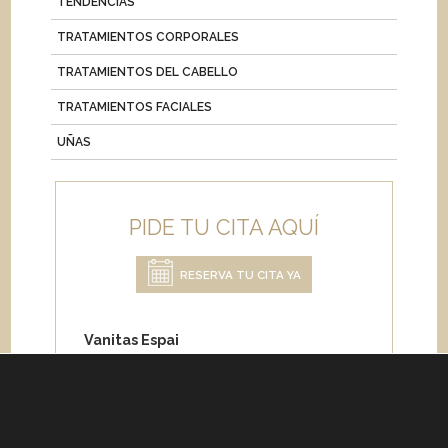
TENDENCIAS
TRATAMIENTOS CORPORALES
TRATAMIENTOS DEL CABELLO
TRATAMIENTOS FACIALES
UÑAS
PIDE TU CITA AQUÍ
RESERVA TU CITA YA
Vanitas Espai
Carrer de Paris 204
08008 Barcelona
Teléfono:
+34 933 682 555
Whatsapp:
+34 675 692 670
Email
:
info@vanitasespai.com