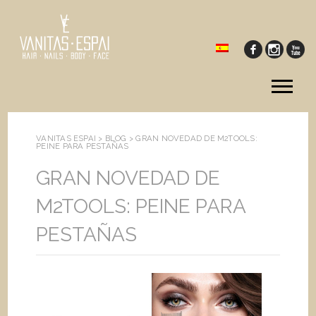
Tog
me
VANITAS ESPAI >
BLOG
>
GRAN NOVEDAD DE M2TOOLS:
PEINE PARA PESTAÑAS
GRAN NOVEDAD DE
M2TOOLS: PEINE PARA
PESTAÑAS