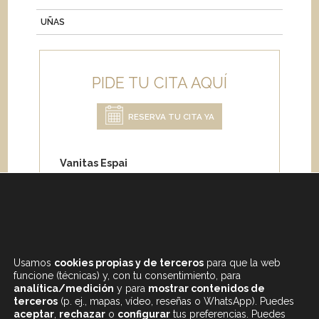
UÑAS
PIDE TU CITA AQUÍ
RESERVA TU CITA YA
Vanitas Espai
Carrer de Paris 204
08008 Barcelona
Teléfono:
+34 933 682 555
Whatsapp:
+34 675 692 670
Email
:
info@vanitasespai.com
Usamos
cookies propias y de terceros
para que la web
funcione (técnicas) y, con tu consentimiento, para
analítica/medición
y para
mostrar contenidos de
terceros
(p. ej., mapas, vídeo, reseñas o WhatsApp). Puedes
aceptar
,
rechazar
o
configurar
tus preferencias. Puedes