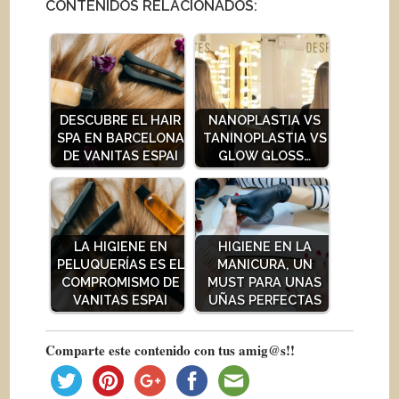
CONTENIDOS RELACIONADOS:
DESCUBRE EL HAIR
NANOPLASTIA VS
SPA EN BARCELONA
TANINOPLASTIA VS
DE VANITAS ESPAI
GLOW GLOSS…
LA HIGIENE EN
HIGIENE EN LA
PELUQUERÍAS ES EL
MANICURA, UN
COMPROMISMO DE
MUST PARA UNAS
VANITAS ESPAI
UÑAS PERFECTAS
Comparte este contenido con tus amig@s!!