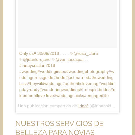
Only us♥️ 30/06/2018 . . . . ✨@rosa_clara
✨@juanlurojano ✨@vanitasespai . .
#irinaycristian2018
#wedding#weddinginspo#weddingphotography#w
eddingdressguide#bride#justmarried#thewedding
bliss#heywildweddings#authenticlovemag#weddin
gdayready#wanderingweddings#freespiritbrides#e
lopementlove love#weddingchicks#engagedlife
Una publicación compartida de
Irina*
(@irinasoldevila) el
21 
NUESTROS SERVICIOS DE
BELLEZA PARA NOVIAS