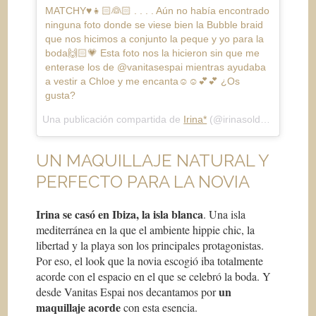
MATCHY♥️👧🏻👰🏻 . . . . Aún no había encontrado
ninguna foto donde se viese bien la Bubble braid
que nos hicimos a conjunto la peque y yo para la
boda🙌🏻💗 Esta foto nos la hicieron sin que me
enterase los de @vanitasespai mientras ayudaba
a vestir a Chloe y me encanta☺️☺️💕💕 ¿Os
gusta?
Una publicación compartida de
Irina*
(@irinasoldevila) el
28 
UN MAQUILLAJE NATURAL Y
PERFECTO PARA LA NOVIA
Irina se casó en Ibiza, la isla blanca
. Una isla
mediterránea en la que el ambiente hippie chic, la
libertad y la playa son los principales protagonistas.
Por eso, el look que la novia escogió iba totalmente
acorde con el espacio en el que se celebró la boda. Y
un
desde Vanitas Espai nos decantamos por
maquillaje acorde
con esta esencia.