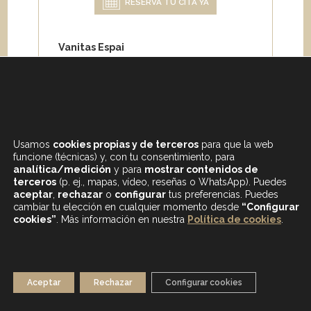
RESERVA TU CITA YA
Vanitas Espai
Carrer de Paris 204
08008 Barcelona
Teléfono:
+34 933 682 555
Whatsapp:
+34 675 692 670
Email
:
info@vanitasespai.com
Usamos
cookies propias y de terceros
para que la web
funcione (técnicas) y, con tu consentimiento, para
analítica/medición
y para
mostrar contenidos de
terceros
(p. ej., mapas, vídeo, reseñas o WhatsApp). Puedes
aceptar
,
rechazar
o
configurar
tus preferencias. Puedes
cambiar tu elección en cualquier momento desde
“Configurar
cookies”
. Más información en nuestra
Política de cookies
.
CONTENIDOS DESTACADOS
BLOG
MAPA WEB
AVISO LEGAL
Aceptar
Rechazar
Configurar cookies
POLÍTICA DE PRIVACIDAD
POLÍTICA DE COOKIES