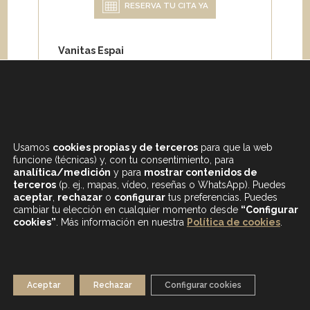
RESERVA TU CITA YA
Vanitas Espai
Carrer de Paris 204
08008 Barcelona
Teléfono:
+34 933 682 555
Whatsapp:
+34 675 692 670
Email
:
info@vanitasespai.com
Usamos
cookies propias y de terceros
para que la web
funcione (técnicas) y, con tu consentimiento, para
analítica/medición
y para
mostrar contenidos de
terceros
(p. ej., mapas, vídeo, reseñas o WhatsApp). Puedes
aceptar
,
rechazar
o
configurar
tus preferencias. Puedes
cambiar tu elección en cualquier momento desde
“Configurar
cookies”
. Más información en nuestra
Política de cookies
.
CONTENIDOS DESTACADOS
BLOG
MAPA WEB
AVISO LEGAL
Aceptar
Rechazar
Configurar cookies
POLÍTICA DE PRIVACIDAD
POLÍTICA DE COOKIES