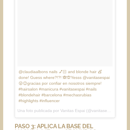
@claudiaalbons nails 💅🏻 and blonde hair 💇
done! Guess where?!?! 🙈🙊Yesss @vanitasespai
😜😉gracias por confiar en nosotros siempre!
#hairsalon #manicura #vanitasespai #nails
#blondehair #barcelona #mechasrubias
#highlights #influencer
Una foto publicada por Vanitas Espai (@vanitasespai) el
4 de
PASO 3: APLICA LA BASE DEL