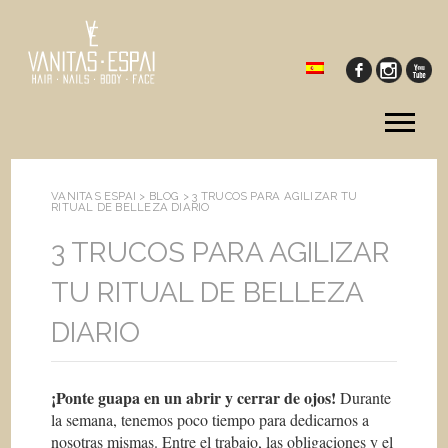
Tog
me
VANITAS ESPAI >
BLOG
>
3 TRUCOS PARA AGILIZAR TU
RITUAL DE BELLEZA DIARIO
3 TRUCOS PARA AGILIZAR
TU RITUAL DE BELLEZA
DIARIO
¡Ponte guapa en un abrir y cerrar de ojos!
Durante
la semana, tenemos poco tiempo para dedicarnos a
nosotras mismas. Entre el trabajo, las obligaciones y el