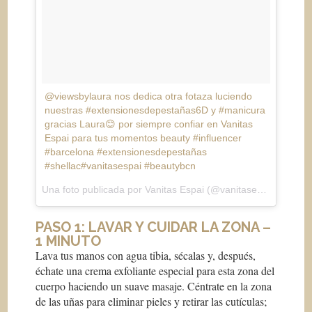
@viewsbylaura nos dedica otra fotaza luciendo
nuestras #extensionesdepestañas6D y #manicura
gracias Laura😊 por siempre confiar en Vanitas
Espai para tus momentos beauty #influencer
#barcelona #extensionesdepestañas
#shellac#vanitasespai #beautybcn
Una foto publicada por Vanitas Espai (@vanitasespai) el
9 de
PASO 1: LAVAR Y CUIDAR LA ZONA –
1 MINUTO
Lava tus manos con agua tibia, sécalas y, después,
échate una crema exfoliante especial para esta zona del
cuerpo haciendo un suave masaje. Céntrate en la zona
de las uñas para eliminar pieles y retirar las cutículas;