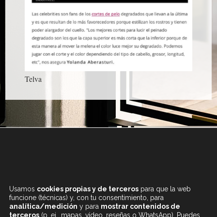
Telva
+34 933 682 555
LUNES A SÁBADO
Usamos
cookies propias y de terceros
para que la web
DE 9.30 A 20H
funcione (técnicas) y, con tu consentimiento, para
analítica/medición
y para
mostrar contenidos de
terceros
(p. ej., mapas, vídeo, reseñas o WhatsApp). Puedes