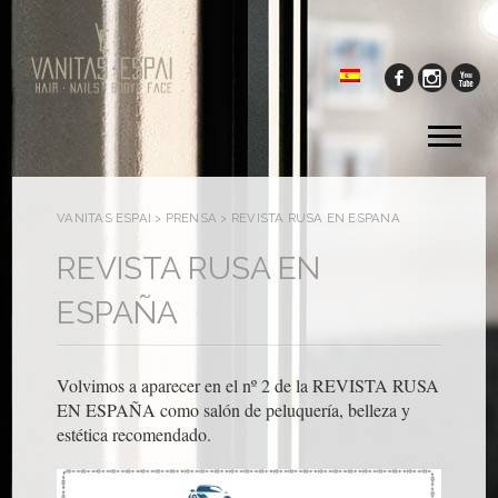
Tog
me
VANITAS ESPAI
>
PRENSA
>
REVISTA RUSA EN ESPAÑA
REVISTA RUSA EN
ESPAÑA
Volvimos a aparecer en el nº 2 de la REVISTA RUSA
EN ESPAÑA como salón de peluquería, belleza y
estética recomendado.