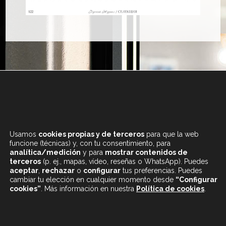
+34 933 682 555
LUNES A SÁBADO
Usamos
cookies propias y de terceros
para que la web
DE 9.30 A 20H
funcione (técnicas) y, con tu consentimiento, para
analítica/medición
y para
mostrar contenidos de
terceros
(p. ej., mapas, vídeo, reseñas o WhatsApp). Puedes
aceptar
,
rechazar
o
configurar
tus preferencias. Puedes
cambiar tu elección en cualquier momento desde
“Configurar
cookies”
. Más información en nuestra
Política de cookies
.
CONTENIDOS DESTACADOS
BLOG
MAPA WEB