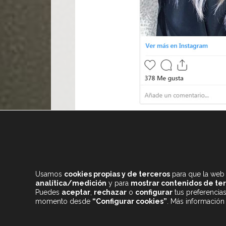
AR13
Usamos
cookies propias y de terceros
para que la web 
analítica/medición
y para
mostrar contenidos de te
Puedes
aceptar
,
rechazar
o
configurar
tus preferencia
momento desde
“Configurar cookies”
. Más información
+34 933 682 555