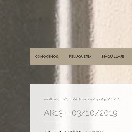
CONÓCENOS
PELUQUERÍA
MAQUILLAJE
VANITAS ESPAI
>
PRENSA
>
AR13 – 03/10/2019
AR13 – 03/10/2019
AR13 – 03/10/2019 –
Leer más