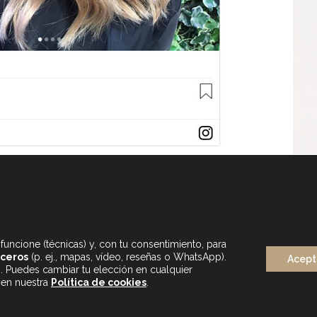
funcione (técnicas) y, con tu consentimiento, para
rceros
(p. ej., mapas, vídeo, reseñas o WhatsApp).
Acept
s. Puedes cambiar tu elección en cualquier
LUNES A SÁBADO
 en nuestra
Política de cookies
.
DE 9.30 A 20H