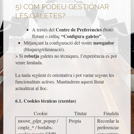
5) COM PODEU GESTIONAR
LES GALETES?
Centre de Preferències
A través del
(botó
“Configura galetes”
flotant o enllaç
navegador
Mitjançant la configuració del vostre
(bloqueig/eliminació).
rebutja
> Si
galetes no tècniques, l’experiència es pot
veure limitada.
La taula següent és orientativa i pot variar segons les
funcionalitats actives. Mantindrem aquest llistat
actualitzat al lloc.
6.1. Cookies técnicas (exentas)
Cookie
Titular
Finalidad
D
moove_gdpr_popup
/
Propia
Recordar las
cmplz_*
/
borlabs-
preferencias del
cookie
(según CMP
consentimiento