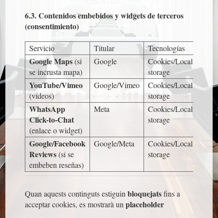
6.3. Contenidos embebidos y widgets de terceros
(consentimiento)
Servicio
Titular
Tecnologías
Final
Google Maps
(si
Google
Cookies/Local
Most
se incrusta mapa)
storage
de ub
YouTube/Vimeo
Google/Vimeo
Cookies/Local
Repr
(vídeos)
storage
de ví
WhatsApp
Meta
Cookies/Local
Cont
Click-to-Chat
storage
rápid
(enlace o widget)
What
Google/Facebook
Google/Meta
Cookies/Local
Most
Reviews
(si se
storage
valor
embeben reseñas)
de te
bloquejats
Quan aquests continguts estiguin
fins a
placeholder
acceptar cookies, es mostrarà un