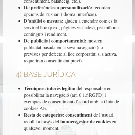
consentiment, balanceig, etc.).
De preferències o personalització:
recorden
opcions de l’usuari (idioma, interfície).
D’anàlisi o mesura:
ajuden a entendre com es fa
servir el lloc (p.ex., pàgines visitades), per millorar
continguts i rendiment.
De publicitat comportamental:
mostren
publicitat basada en la seva navegació (no
previstes per defecte al lloc corporatiu; si s’activa,
requeriran consentiment previ).
4) BASE JURÍDICA
Tècniques:
interès legítim
del responsable en
possibilitar la navegació (art. 6.1.f RGPD) i
exemptes de consentiment d’acord amb la Guia de
cookies AE.
Resta de categories:
consentiment
de l’usuari,
banner/gestor de cookies
recollit a través del
en
qualsevol moment.