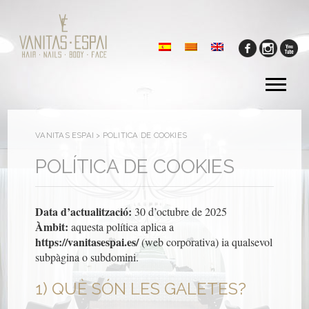
Tog
me
VANITAS ESPAI
>
POLÍTICA DE COOKIES
POLÍTICA DE COOKIES
Data d’actualització:
30 d’octubre de 2025
Àmbit:
aquesta política aplica a
https://vanitasespai.es/
(web corporativa) ia qualsevol
subpàgina o subdomini.
1) QUÈ SÓN LES GALETES?