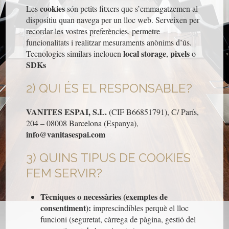
cookies
Les
són petits fitxers que s’emmagatzemen al
dispositiu quan navega per un lloc web. Serveixen per
recordar les vostres preferències, permetre
funcionalitats i realitzar mesuraments anònims d’ús.
local storage
pixels
Tecnologies similars inclouen
,
o
SDKs
2) QUI ÉS EL RESPONSABLE?
VANITES ESPAI, S.L.
(CIF B66851791), C/ París,
204 – 08008 Barcelona (Espanya),
info@vanitasespai.com
3) QUINS TIPUS DE COOKIES
FEM SERVIR?
Tècniques o necessàries (exemptes de
consentiment):
imprescindibles perquè el lloc
funcioni (seguretat, càrrega de pàgina, gestió del