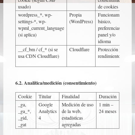
usado)
de cookies
wordpress_*
,
wp-
Propia
Funcionamiento
settings-*
,
wp-
(WordPress)
básico,
wpml_current_language
preferencias del
(si aplica)
panel y/o
idioma
__cf_bm
/
cf_*
(si se
Cloudflare
Protección y
usa CDN Cloudflare)
rendimiento
6.2. Analítica/medición (consentimiento)
Cookie
Titular
Finalidad
Duración
_ga
,
Google
Medición de uso
1 min –
_ga_*
,
Analytics
de la web,
24 meses
_gid
,
4
estadísticas
_gat
agregadas