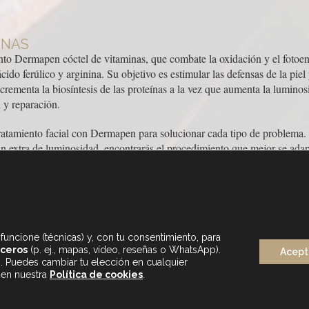
INAS
to Dermapen cóctel de vitaminas, que combate la oxidación y el fotoenv
do ferúlico y arginina. Su objetivo es estimular las defensas de la piel 
ncrementa la biosíntesis de las proteínas a la vez que aumenta la luminos
d y reparación.
tamiento facial con Dermapen para solucionar cada tipo de problema. S
n extra de luminosidad, encontrarás el procedimiento que mejor se adapt
funcione (técnicas) y, con tu consentimiento, para
rceros
(p. ej., mapas, vídeo, reseñas o WhatsApp).
Acept
s. Puedes cambiar tu elección en cualquier
LUNES A SÁBADO
 en nuestra
Política de cookies
.
DE 9.30 A 20H