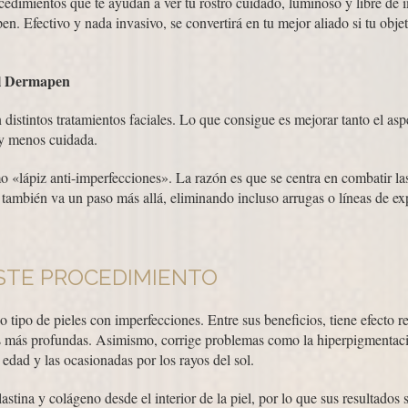
ocedimientos que te ayudan a ver tu rostro cuidado, luminoso y libre de
en. Efectivo y nada invasivo, se convertirá en tu mejor aliado si tu objet
ial Dermapen
istintos tratamientos faciales. Lo que consigue es mejorar tanto el aspe
 y menos cuidada.
«lápiz anti-imperfecciones». La razón es que se centra en combatir la
también va un paso más allá, eliminando incluso arrugas o líneas de ex
ESTE PROCEDIMIENTO
 tipo de pieles con imperfecciones. Entre sus beneficios, tiene efecto 
ras más profundas. Asimismo, corrige problemas como la hiperpigmentaci
 edad y las ocasionadas por los rayos del sol.
astina y colágeno desde el interior de la piel, por lo que sus resultado