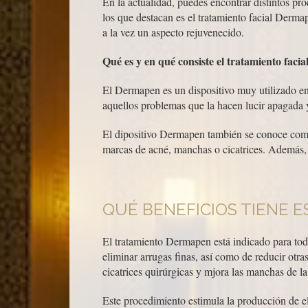
En la actualidad, puedes encontrar distintos pr
los que destacan es el tratamiento facial Dermap
a la vez un aspecto rejuvenecido.
Qué es y en qué consiste el tratamiento fac
El Dermapen es un dispositivo muy utilizado en d
aquellos problemas que la hacen lucir apagada
El dipositivo Dermapen también se conoce como 
marcas de acné, manchas o cicatrices. Además, 
QUÉ BENEFICIOS TIENE 
El tratamiento Dermapen está indicado para todo
eliminar arrugas finas, así como de reducir ot
cicatrices quirúrgicas y mjora las manchas de la
Este procedimiento estimula la producción de el