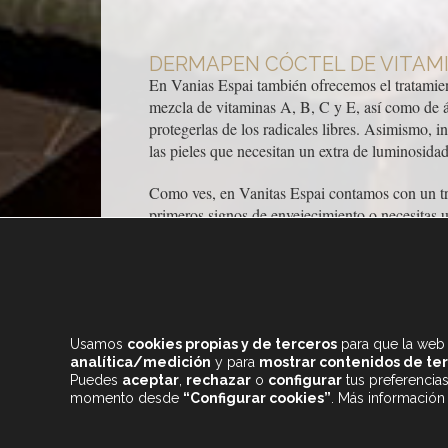
DERMAPEN CÓCTEL DE VITAM
En Vanias Espai también ofrecemos el tratamien
mezcla de vitaminas A, B, C y E, así como de áci
protegerlas de los radicales libres. Asimismo, i
las pieles que necesitan un extra de luminosida
Como ves, en Vanitas Espai contamos con un tra
primeros signos de envejecimiento o necesitas u
Usamos
cookies propias y de terceros
para que la web 
analítica/medición
y para
mostrar contenidos de te
Puedes
aceptar
,
rechazar
o
configurar
tus preferencia
momento desde
“Configurar cookies”
. Más información
+34 933 682 555