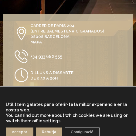
CARRER DE PARIS 204
(ENTRE BALMES I ENRIC GRANADOS)
08008 BARCELONA
MAPA
+34 933 682 555
DILLUNS A DISSABTE
DE 9.30 A 20H
Utilitzem galetes per a oferir-te la millor experiència en la
nostra web.
You can find out more about which cookies we are using or
switch them off in
settings
.
AVÍS LEGAL
POLÍTICA DE PRIVACITAT
POLÍTICA DE COOKIES
Accepta
Rebutja
Configuració