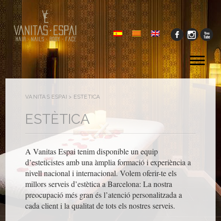
Tog
me
VANITAS ESPAI
>
ESTÈTICA
ESTÈTICA
A Vanitas Espai tenim disponible un equip
d’esteticistes amb una àmplia formació i experiència a
nivell nacional i internacional. Volem oferir-te els
millors serveis d’estètica a Barcelona: La nostra
preocupació més gran és l’atenció personalitzada a
cada client i la qualitat de tots els nostres serveis.