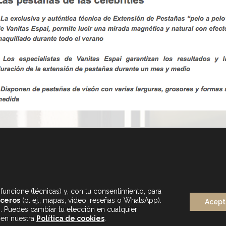
funcione (técnicas) y, con tu consentimiento, para
rceros
(p. ej., mapas, vídeo, reseñas o WhatsApp).
Acept
s. Puedes cambiar tu elección en cualquier
LUNES A SÁBADO
 en nuestra
Política de cookies
.
DE 9.30 A 20H