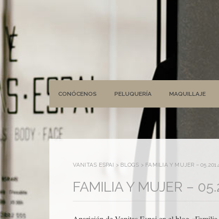
CONÓCENOS
PELUQUERÍA
MAQUILLAJE
VANITAS ESPAI
>
BLOGS
>
FAMILIA Y MUJER – 05.2014 
FAMILIA Y MUJER – 05.2
Aparición de Vanitas Espai en el blog «Familia