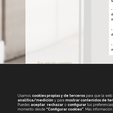
Ver artículo completo
Usamos
cookies propias y de terceros
para que la web 
analítica/medición
y para
mostrar contenidos de te
Puedes
aceptar
,
rechazar
o
configurar
tus preferencia
momento desde
“Configurar cookies”
. Más información
+34 933 682 555