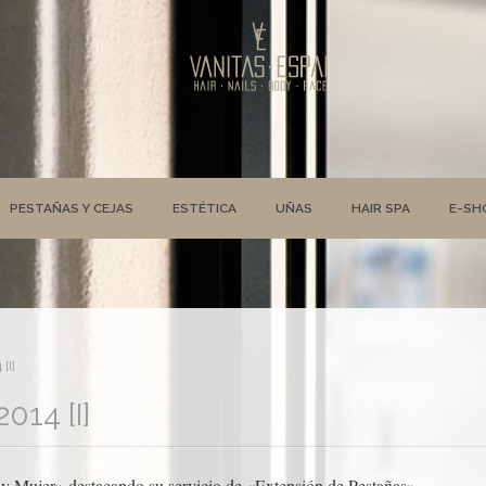
PESTAÑAS Y CEJAS
ESTÉTICA
UÑAS
HAIR SPA
E-SH
[I]
014 [I]
 y Mujer» destacando su servicio de «Extensión de Pestañas»