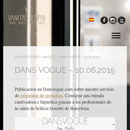
Tog
me
VANITAS ESPAI
>
BLOGS
>
DANS VOGUE – 10.06.2015
DANS VOGUE – 10.06.2015
Publicación en Dansvogue
.com
sobre nuestro servicio
extensión de pestañas
de
. Consigue una mirada
cautivadora e hipnótica gracias a los profesionales de
tu salón de belleza favorito de Barcelona.