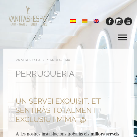
Tog
me
VANITAS ESPAI
>
PERRUQUERIA
PERRUQUERIA
UN SERVEI EXQUISIT, ET
SENTIRÀS TOTALMENT
EXCLUSIU I MIMAT@
millors serveis
A les nostres instal·lacions trobaràs els