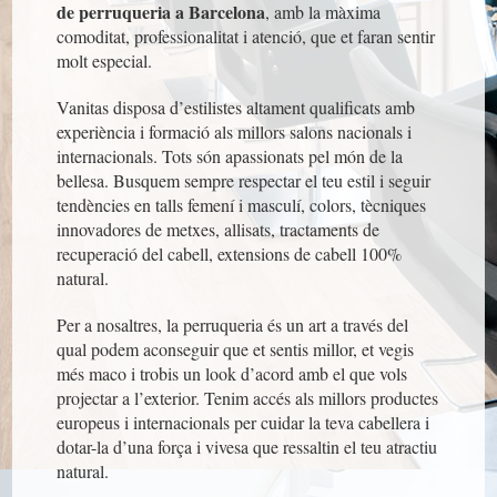
de perruqueria a Barcelona
, ​​amb la màxima
comoditat, professionalitat i atenció
, que et faran sentir
molt especial.
Vanitas disposa d’estilistes altament qualificats amb
experiència i formació als millors salons nacionals i
internacionals. Tots són apassionats pel món de la
bellesa. Busquem sempre respectar el teu estil i seguir
tendències en talls femení i masculí, colors, tècniques
innovadores de metxes, allisats, tractaments de
recuperació del cabell, extensions de cabell 100%
natural.
Per a nosaltres, la perruqueria és un art a través del
qual podem aconseguir que et sentis millor, et vegis
més maco i trobis un look d’acord amb el que vols
projectar a l’exterior. Tenim accés als millors productes
europeus i internacionals per cuidar la teva cabellera i
dotar-la d’una força i vivesa que ressaltin el teu atractiu
natural.