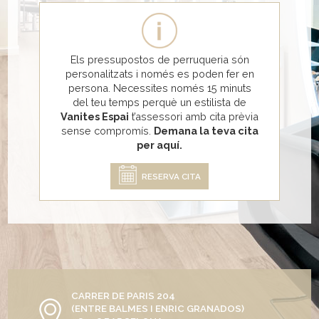
Els pressupostos de perruqueria són
personalitzats i només es poden fer en
persona. Necessites només 15 minuts
del teu temps perquè un estilista de
Vanites Espai
t’assessori amb cita prèvia
sense compromís.
Demana la teva cita
per aquí.
RESERVA CITA
CARRER DE PARIS 204
(ENTRE BALMES I ENRIC GRANADOS)