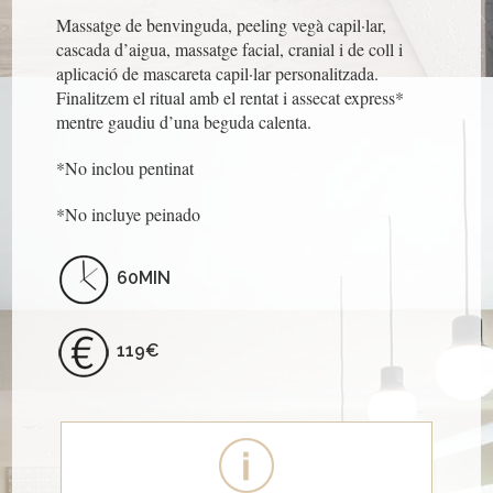
Massatge de benvinguda,
peeling
vegà capil·lar,
cascada d’aigua, massatge facial, cranial i de coll i
aplicació de mascareta capil·lar personalitzada.
Finalitzem el ritual amb el rentat i assecat express*
mentre gaudiu d’una beguda calenta.
*No inclou pentinat
*No incluye peinado
60MIN
119€