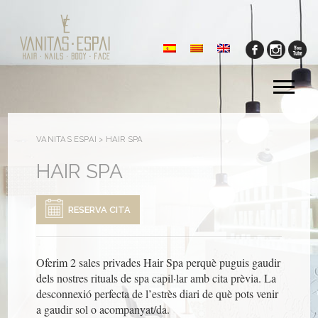
Tog
me
VANITAS ESPAI
>
HAIR SPA
HAIR SPA
RESERVA CITA
Oferim 2 sales privades Hair Spa perquè puguis gaudir
dels nostres rituals de spa capil·lar amb cita prèvia. La
desconnexió perfecta de l’estrès diari de què pots venir
a gaudir sol o acompanyat/da.