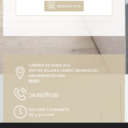
RESERVA CITA
CARRER DE PARIS 204
(ENTRE BALMES I ENRIC GRANADOS)
08008 BARCELONA
MAPA
+34 933 682 555
DILLUNS A DISSABTE
DE 9.30 A 20H