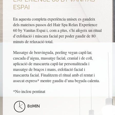
ESPAI
En aquesta completa experiència unisex es gaudeix
dels mateixos passos del Hair Spa Relax Experience
60 by Vanitas Espai i, com a plus, s’hi afegeix un ritual
d’exfoliació i màscara facial per poder gaudir de 80
minuts de relaxació total.
Massatge de benvinguda, peeling vegan capil·lar,
cascada d’aigua, massatge facial, cranial i de coll,
aplicació de mascareta capil·lar personalitzada i
massatge de braços i mans, exfoliació facial i
mascareta facial. Finalitzem el ritual amb el rentat i
assecat express* mentre gaudiu d’una beguda calenta.
*No inclou pentinat
80MIN