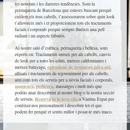
les novetats i les darreres tendències. Som la
perruqueria de Barcelona que estaves buscant perquè
cuidem els teus cabells, t’assessorarem sobre quin look
t’afavoreix més i et proporcionem tots els tractaments
facials i corporals perquè sempre llueixis una pell
radiant i un aspecte fabulós.
Al nostre saló d’estètica, perruqueria i bellesa, som
experts en: Tractaments unisex per als cabells, canvis
de look per a totes les edats, metxes californianes i
extensions de pestanyes pèl a pèl
metxes balayage,
,
allisats i tractaments de rejoveniment per als cabells,
així com tots els serveis per a nòvia facials i corporals,
manicura
pedicura
,
, massatges i molt més que
podràs anar descobrint al nostre blog o la nostra secció
Reserva ja la teva cita
de serveis.
a Vanitas Espai per
conèixer-nos personalment i descobrir tot el que
podem fer perquè et sentis millor i posar-te més maco.