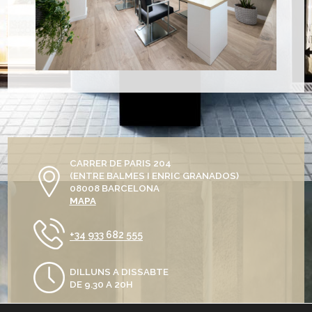
CARRER DE PARIS 204
(ENTRE BALMES I ENRIC GRANADOS)
08008 BARCELONA
MAPA
+34 933 682 555
DILLUNS A DISSABTE
DE 9.30 A 20H