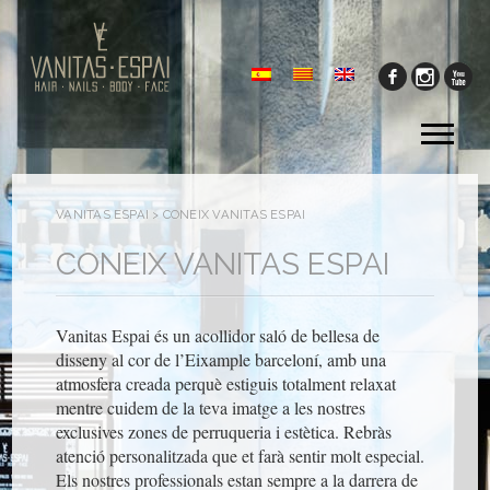
Tog
me
VANITAS ESPAI
>
CONEIX VANITAS ESPAI
CONEIX VANITAS ESPAI
Vanitas Espai és un acollidor saló de bellesa de
disseny al cor de l’Eixample barceloní, amb una
atmosfera creada perquè estiguis totalment relaxat
mentre cuidem de la teva imatge a les nostres
exclusives zones de perruqueria i estètica. Rebràs
atenció personalitzada que et farà sentir molt especial.
Els nostres professionals estan sempre a la darrera de