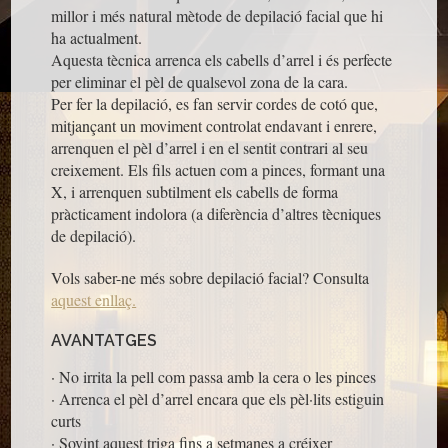
millor i més natural mètode de depilació facial que hi
ha actualment.
Aquesta tècnica arrenca els cabells d’arrel i és perfecte
per eliminar el pèl de qualsevol zona de la cara.
Per fer la depilació, es fan servir cordes de cotó que,
mitjançant un moviment controlat endavant i enrere,
arrenquen el pèl d’arrel i en el sentit contrari al seu
creixement. Els fils actuen com a pinces, formant una
X, i arrenquen subtilment els cabells de forma
pràcticament indolora (a diferència d’altres tècniques
de depilació).
Vols saber-ne més sobre depilació facial? Consulta
aquest enllaç.
AVANTATGES
· No irrita la pell com passa amb la cera o les pinces
· Arrenca el pèl d’arrel encara que els pèl·lits estiguin
curts
· Sovint aquest triga fins a setmanes a créixer