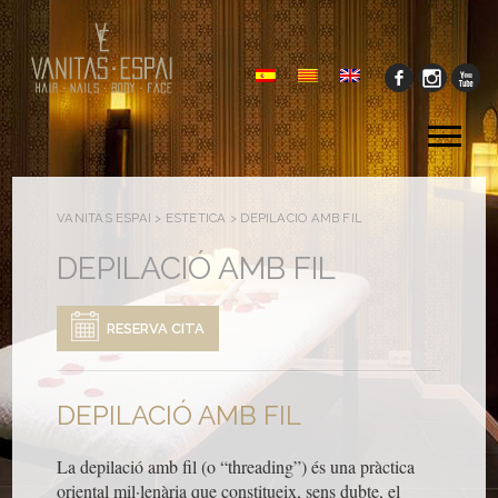
Tog
me
VANITAS ESPAI
>
ESTÈTICA
>
DEPILACIÓ AMB FIL
DEPILACIÓ AMB FIL
RESERVA CITA
DEPILACIÓ AMB FIL
La depilació amb fil (o “threading”) és una pràctica
oriental mil·lenària que constitueix, sens dubte, el