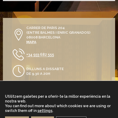
CARRER DE PARIS 204
(ENTRE BALMES I ENRIC GRANADOS)
08008 BARCELONA
MAPA
+34 933 682 555
DILLUNS A DISSABTE
DE 9.30 A 20H
Utilitzem galetes per a oferir-te la millor experiència en la
nostra web.
You can find out more about which cookies we are using or
switch them off in
settings
.
AVÍS LEGAL
POLÍTICA DE PRIVACITAT