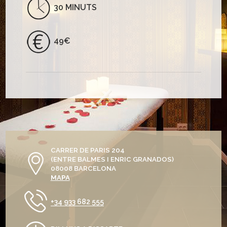
30 MINUTS
49€
CARRER DE PARIS 204
(ENTRE BALMES I ENRIC GRANADOS)
08008 BARCELONA
MAPA
+34 933 682 555