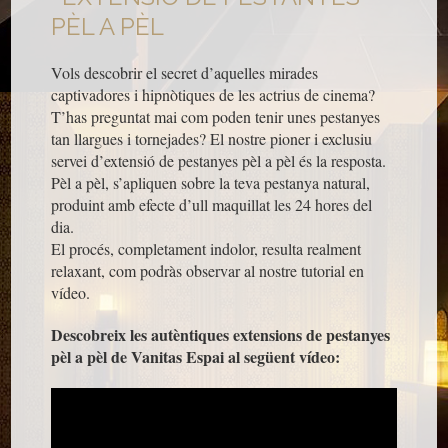
PÈL A PÈL
Vols descobrir el secret d’aquelles mirades
captivadores i hipnòtiques de les actrius de cinema?
T’has preguntat mai com poden tenir unes pestanyes
tan llargues i tornejades? El nostre pioner i exclusiu
servei d’extensió de pestanyes pèl a pèl és la resposta.
Pèl a pèl, s’apliquen sobre la teva pestanya natural,
produint amb efecte d’ull maquillat les 24 hores del
dia.
El procés, completament indolor, resulta realment
relaxant, com podràs observar al nostre tutorial en
vídeo.
Descobreix les autèntiques extensions de pestanyes
pèl a pèl de Vanitas Espai al següent vídeo: