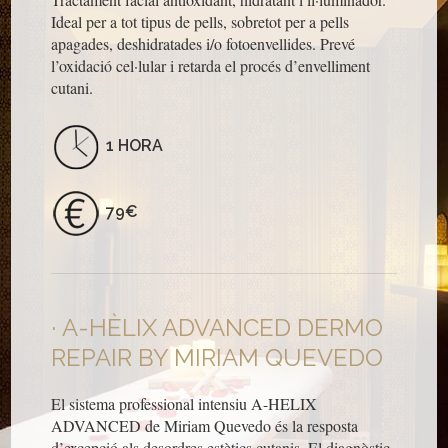
Ideal per a tot tipus de pells, sobretot per a pells
apagades, deshidratades i/o fotoenvellides. Prevé
l’oxidació cel·lular i retarda el procés d’envelliment
cutani.
1 HORA
79€
A-HÈLIX ADVANCED DERMO
REPAIR BY MIRIAM QUEVEDO
El sistema professional intensiu A-HELIX
ADVANCED de Miriam Quevedo és la resposta
d’excepció als desordres estètics cutanis. El diagnòstic