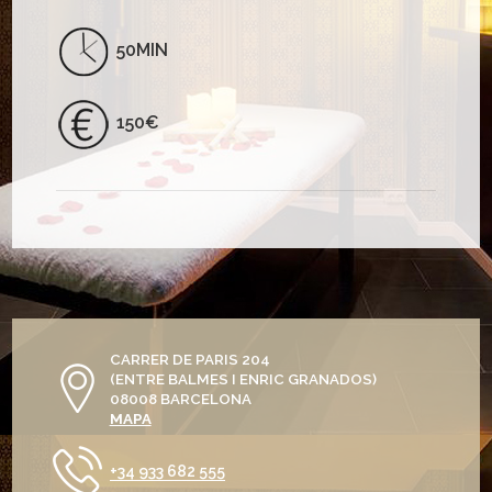
50MIN
150€
CARRER DE PARIS 204
(ENTRE BALMES I ENRIC GRANADOS)
08008 BARCELONA
MAPA
+34 933 682 555