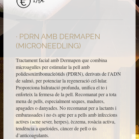
175€
PDRN AMB DERMAPEN
(MICRONEEDLING)
Tractament facial amb Dermapen que combina
microagulles per estimular la pell amb
polidesoxirribonucleòtids (PDRN), derivats de l’ADN
de salmó, per potenciar la regeneració cel·lular.
Proporciona hidratació profunda, unifica el to i
enforteix la fermesa de la pell. Recomanat per a tota
mena de pells, especialment seques, madures,
apagades o danyades. No recomanat per a lactants i
embarassades i no és apte per a pells amb infeccions
actives (acne sever, herpes), èczema, rosàcia activa,
tendència a queloides, càncer de pell o ús
d’anticoagulants.