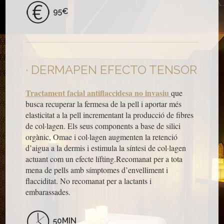
95€
DERMAPEN EFECTO TENSOR
Tractament facial antiflaccidesa no invasiu
que
busca recuperar la fermesa de la pell i aportar més
elasticitat a la pell incrementant la producció de fibres
de col·lagen. Els seus components a base de silici
orgànic, Omae i col·lagen augmenten la retenció
d’aigua a la dermis i estimula la síntesi de col·lagen
actuant com un efecte lífting.Recomanat per a tota
mena de pells amb símptomes d’envelliment i
flacciditat. No recomanat per a lactants i
embarassades.
50MIN