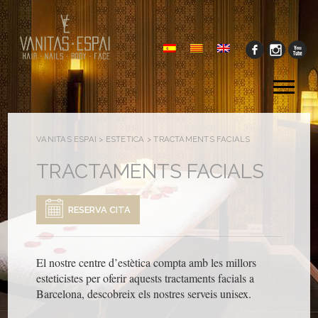
Tog
me
VANITAS ESPAI
>
ESTÈTICA
>
TRACTAMENTS FACIALS
TRACTAMENTS FACIALS
RESERVA CITA
El nostre centre d’estètica compta amb les millors
esteticistes per oferir aquests tractaments facials a
Barcelona, ​​descobreix els nostres serveis unisex.