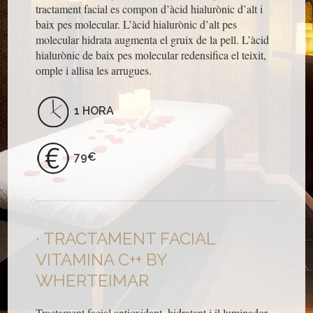
tractament facial es compon d’àcid hialurònic d’alt i
baix pes molecular. L’àcid hialurònic d’alt pes
molecular hidrata augmenta el gruix de la pell. L’àcid
hialurònic de baix pes molecular redensifica el teixit,
omple i allisa les arrugues.
1 HORA
79€
TRACTAMENT FACIAL
VITAMINA C++ BY
WHERTEIMAR
Tractament facial antioxidant, hidratant i il·luminador.