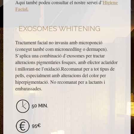
Higiene
Aquí també podeu consultar el nostre servei d’
Facial.
EXOSOMES WHITENING
Tractament facial no invasiu amb
microponció
(conegut també com
microneedling
o
dermapen
).
S’aplica una combinació d’exosomes per tractar
alteracions pigmentàries fosques, amb efector aclaridor
i millorant-ne l’oxidació.Recomanat per a tot tipus de
pells, especialment amb alteracions del color per
hiperpigmentació. No recomanat per a lactants i
embarassades.
50 MIN.
95€