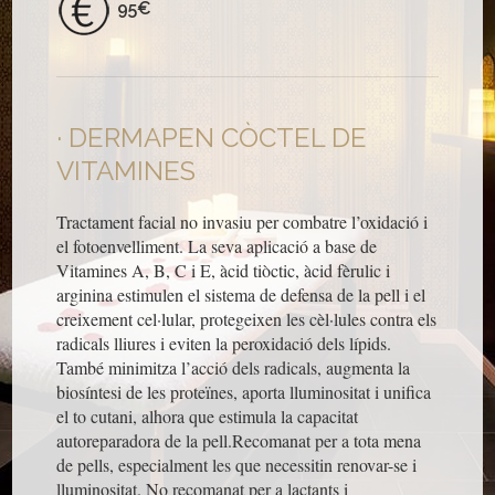
95€
DERMAPEN CÒCTEL DE
VITAMINES
Tractament facial no invasiu per combatre l’oxidació i
el fotoenvelliment. La seva aplicació a base de
Vitamines A, B, C i E, àcid tiòctic, àcid fèrulic i
arginina estimulen el sistema de defensa de la pell i el
creixement cel·lular, protegeixen les cèl·lules contra els
radicals lliures i eviten la peroxidació dels lípids.
També minimitza l’acció dels radicals, augmenta la
biosíntesi de les proteïnes, aporta lluminositat i unifica
el to cutani, alhora que estimula la capacitat
autoreparadora de la pell.Recomanat per a tota mena
de pells, especialment les que necessitin renovar-se i
lluminositat. No recomanat per a lactants i